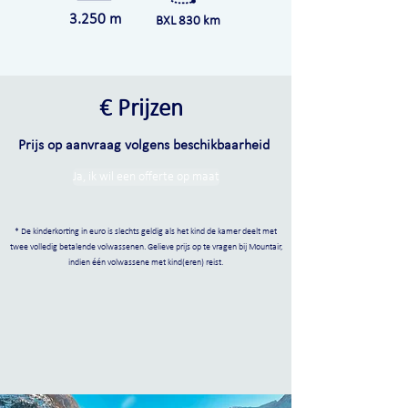
3.250 m
BXL
830
km
​
€ Prijzen
Prijs op aanvraag volgens beschikbaarheid
Ja, ik wil een offerte op maat
* De kinderkorting in euro is slechts geldig als het kind de kamer deelt met
twee volledig betalende volwassenen. Gelieve prijs op te vragen bij Mountair,
indien één volwassene met kind(eren) reist.