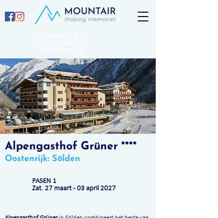
+32 (0) 472 68 70 35
07u30 - 22u00 (7/7)
info@mountair.be
Alpengasthof Grüner ****
Oostenrijk: Sölden
PASEN 1
Zat. 27 maart - 03
april 2027
Alpengasthof Grüner
in Sölden combineert het beste van