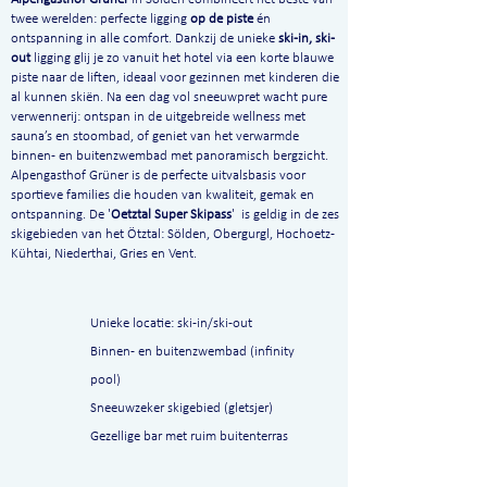
twee werelden: perfecte ligging
op de piste
én
ontspanning in alle comfort. Dankzij de unieke
ski-in, ski-
out
ligging glij je zo vanuit het hotel via een korte blauwe
piste naar de liften, ideaal voor gezinnen met kinderen die
al kunnen skiën. Na een dag vol sneeuwpret wacht pure
verwennerij: ontspan in de uitgebreide wellness met
sauna’s en stoombad, of geniet van het verwarmde
binnen- en buitenzwembad met panoramisch bergzicht.
Alpengasthof Grüner is de perfecte uitvalsbasis voor
sportieve families die houden van kwaliteit, gemak en
ontspanning.
De '
Oetztal Super Skipass
' is geldig in de zes
skigebieden van het Ötztal: Sölden, Obergurgl, Hochoetz-
Kühtai, Niederthai, Gries en Vent.
Unieke locatie: ski-in/ski-out
Binnen- en buitenzwembad (infinity
pool)
Sneeuwzeker skigebied (gletsjer)
Gezellige bar met ruim buitenterras