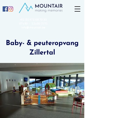
+32 (0) 472 68 70 35
07u30 - 22u00 (7/7)
info@mountair.be
Baby- & peuteropvang
Zillertal