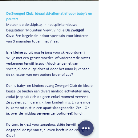
De Zwergerl Club: ideaal ski-alternatief voor baby's en
peuters.
Meteen op de skipiste, in het splinternieuwe
bergstation 'Mountain View', vind je
De Zwergerl
Club
. Een begeleide indoor speeltuin voor kinderen
van 3 maanden tot en met 7 jaar.
Is je kleine spruit nog te jong voor ski-avonturen?
Wil je met een gerust moeder- of vaderhart de pistes
verkennen terwijl je zoon/dochter geniet van
speeltijd, een dutje doet of door het raam kijkt naar
de skilessen van een oudere broer of zus?
Dan is baby- en kinderopvang Zwergerl Club de ideale
keuze. Ze bieden een divers aanbod activiteiten aan,
zodat je spruit zich op geen enkel moment verveelt.
Ze spelen, schilderen, kijken kinderfilms. En wie moe
is, komt tot rust in een apart slaapgedeelte. Zzz... Oh
ja, over de middag serveren ze (optioneel) lunch.
Kortom, je kiest voor zorgeloos skiën terwijl je
oogappel de tijd van zijn leven heeft in de Zwergerl
Club!